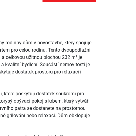
ý rodinný dům v novostavbě, který spojuje
tem pro celou rodinu. Tento dvoupodlažní
 a celkovou užitnou plochou 232 m² je
é a kvalitní bydlení. Součástí nemovitosti je
ytuje dostatek prostoru pro relaxaci i
 které poskytují dostatek soukromí pro
orysý obývací pokoj s krbem, který vytváří
prvního patra se dostanete na prostornou
inné grilování nebo relaxaci. Dům obklopuje