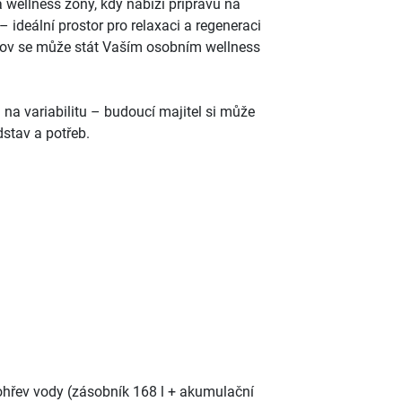
wellness zóny, kdy nabízí přípravu na
 ideální prostor pro relaxaci a regeneraci
ov se může stát Vaším osobním wellness
na variabilitu – budoucí majitel si může
dstav a potřeb.
ohřev vody (zásobník 168 l + akumulační