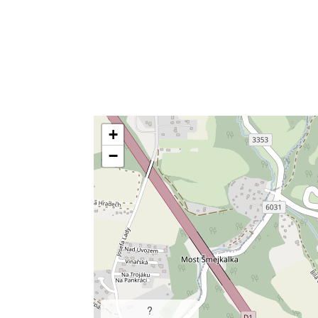
+
−
?