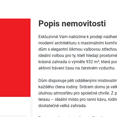
Popis nemovitosti
Exkluzivně Vám nabízíme k prodeji nádhern
moderní architekturu s maximálním komfor
dům s elegantní šikmou valbovou střechou
ideální volbou pro ty, kteří hledají prostorn
krásná zahrada o výměře 932 m², která posk
aktivní trávení času na čerstvém vzduchu.
Dům disponuje pěti oddělenými místnostmi,
každého člena rodiny. Srdcem domu je velk
útulnou atmosféru pro společné chvíle. Z 
terasu – ideální místo pro ranní kávu, rod
dostatečně velká zahrada.