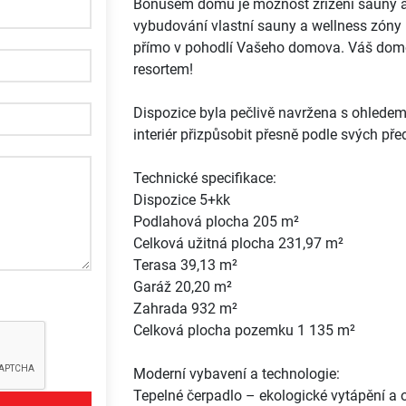
Bonusem domu je možnost zřízení sauny a 
vybudování vlastní sauny a wellness zóny –
přímo v pohodlí Vašeho domova. Váš dom
resortem!
Dispozice byla pečlivě navržena s ohledem 
interiér přizpůsobit přesně podle svých pře
Technické specifikace:
Dispozice 5+kk
Podlahová plocha 205 m²
Celková užitná plocha 231,97 m²
Terasa 39,13 m²
Garáž 20,20 m²
Zahrada 932 m²
Celková plocha pozemku 1 135 m²
Moderní vybavení a technologie:
Tepelné čerpadlo – ekologické vytápění a 