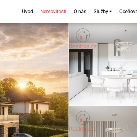
Úvod
Nemovitosti
O nás
Služby
Oceňov