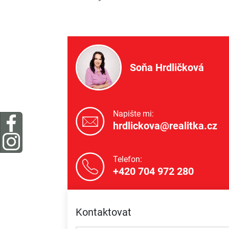
Soňa Hrdličková
Napište mi:
hrdlickova@realitka.cz
Telefon:
+420 704 972 280
Kontaktovat