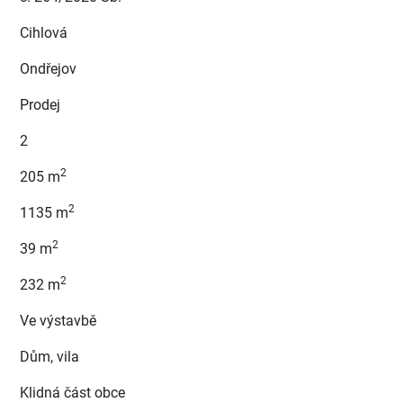
Cihlová
Ondřejov
Prodej
2
2
205 m
2
1135 m
2
39 m
2
232 m
Ve výstavbě
Dům, vila
Klidná část obce