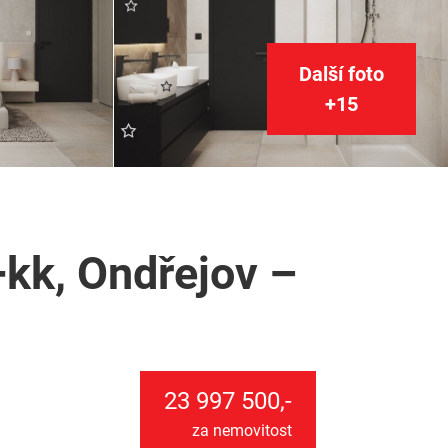
Další foto
+15
kk, Ondřejov –
23 997 500,-
za nemovitost