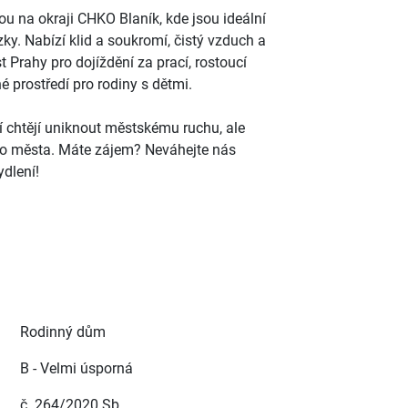
ou na okraji CHKO Blaník, kde jsou ideální
zky. Nabízí klid a soukromí, čistý vzduch a
 Prahy pro dojíždění za prací, rostoucí
é prostředí pro rodiny s dětmi.
ří chtějí uniknout městskému ruchu, ale
ho města. Máte zájem? Neváhejte nás
dlení!
Rodinný dům
B - Velmi úsporná
č. 264/2020 Sb.