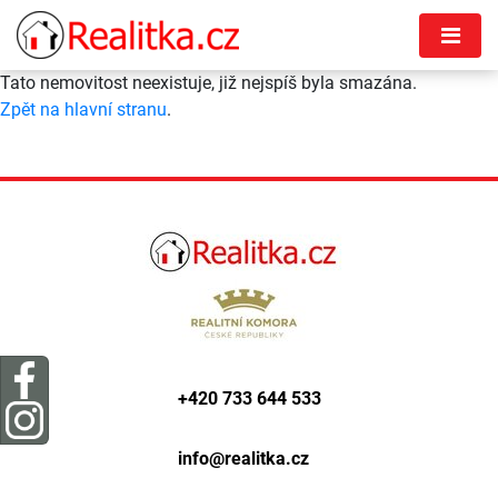
Tato nemovitost neexistuje, již nejspíš byla smazána.
Zpět na hlavní stranu
.
+420 733 644 533
info@
realitka.cz