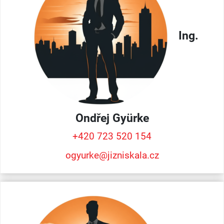
Ing.
Ondřej
Gyürke
+420 723 520 154
ogyurke@jizniskala.cz