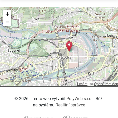
+
−
Leaflet
|
©
OpenStreetMap
© 2026 | Tento web vytvořil
PolyWeb s.r.o.
| Běží
na systému
Realitní správce