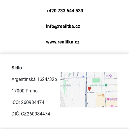
+420 733 644 533
info@
realitka.cz
www.realitka.cz
Sídlo
Argentinská 1624/32b
17000 Praha
IČO: 260984474
DIČ: CZ260984474