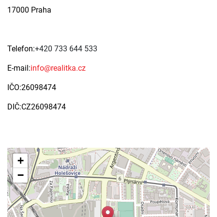
17000 Praha
Telefon:
+420 733 644 533
E-mail:
info@realitka.cz
IČO:26098474
DIČ:CZ26098474
+
−