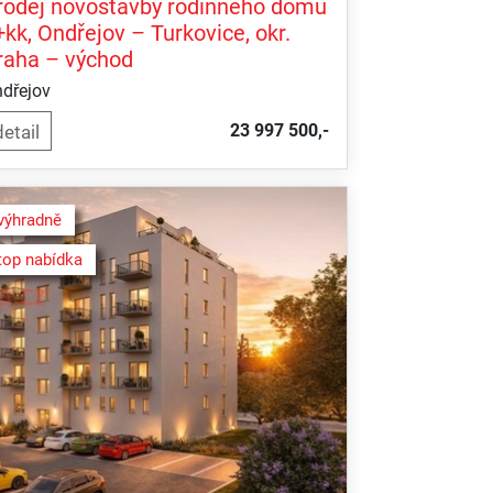
rodej novostavby rodinného domu
+kk, Ondřejov – Turkovice, okr.
raha – východ
dřejov
23 997 500,-
výhradně
top nabídka