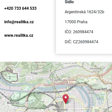
Sídlo
+420 733 644 533
Argentinská 1624/32b
info@
realitka.cz
17000 Praha
IČO: 260984474
www.realitka.cz
DIČ: CZ260984474