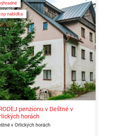
výhradně
top nabídka
RODEJ penzionu v Deštné v
rlických horách
štné v Orlických horách