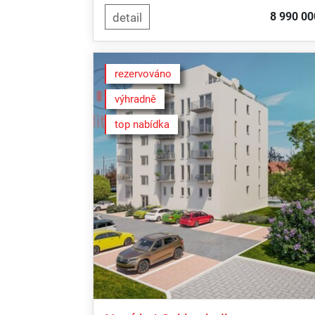
8 990 00
rezervováno
výhradně
top nabídka