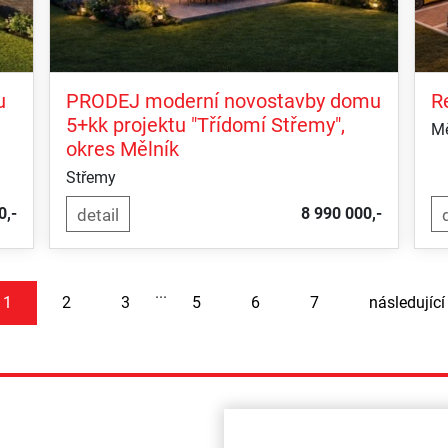
u
PRODEJ moderní novostavby domu
R
5+kk projektu "Třídomí Střemy",
Mě
okres Mělník
Střemy
0,-
8 990 000,-
...
1
2
3
5
6
7
následující