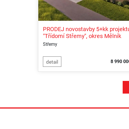
PRODEJ novostavby 5+kk projekt
"Třídomí Střemy", okres Mělník
Střemy
8 990 00