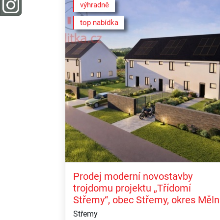
výhradně
top nabídka
Prodej moderní novostavby
trojdomu projektu „Třídomí
Střemy“, obec Střemy, okres Měln
Střemy