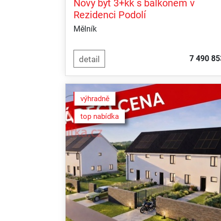
Nový byt 3+kk s balkonem v
Rezidenci Podolí
Mělník
7 490 85
výhradně
top nabídka