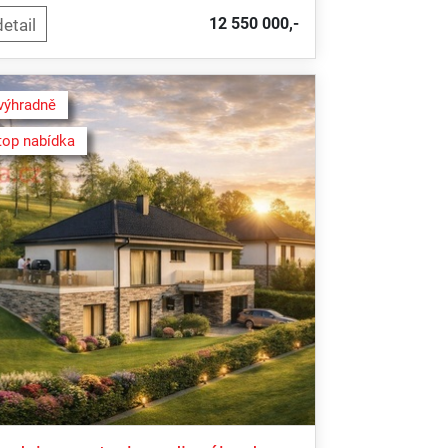
12 550 000,-
výhradně
top nabídka