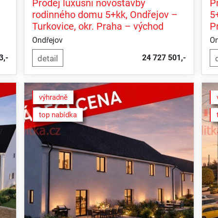
Prodej luxusní novostavby
P
rodinného domu 5+kk, Ondřejov –
5
Turkovice, okr. Praha – východ
P
Ondřejov
On
3,-
24 727 501,-
výhradně
top nabídka