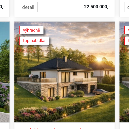
0,-
22 500 000,-
výhradně
top nabídka