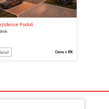
ezidence Podolí
lník
Cena v RK