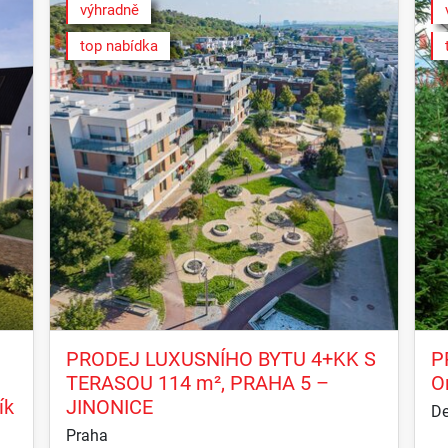
výhradně
top nabídka
PRODEJ LUXUSNÍHO BYTU 4+KK S
P
TERASOU 114 m², PRAHA 5 –
O
ík
JINONICE
De
Praha