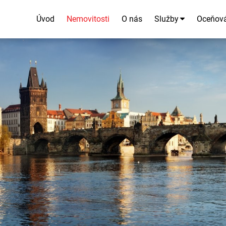
Úvod
Nemovitosti
O nás
Služby
Oceňov