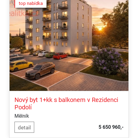
top nabídka
Nový byt 1+kk s balkonem v Rezidenci
Podolí
Mělník
5 650 960,-