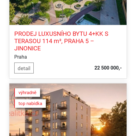
PRODEJ LUXUSNÍHO BYTU 4+KK S
TERASOU 114 m², PRAHA 5 –
JINONICE
Praha
22 500 000,-
výhradně
top nabídka