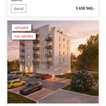
5 650 960,-
výhradně
top nabídka