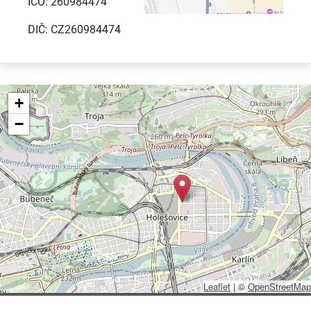
IČO: 260984474
DIČ: CZ260984474
+
−
Leaflet
|
©
OpenStreetMap