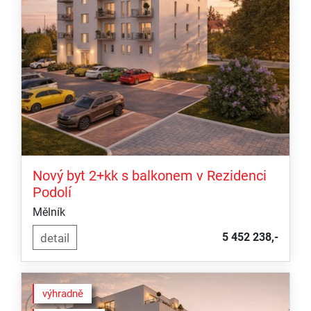
Nový byt 2+kk s balkonem v Rezidenci
Podolí
Mělník
5 452 238,-
výhradně