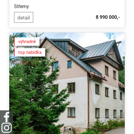
Střemy
8 990 000,-
výhradně
top nabídka