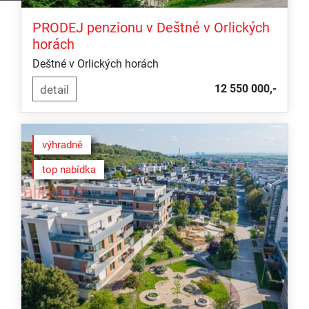
PRODEJ penzionu v Deštné v Orlických
horách
Deštné v Orlických horách
12 550 000,-
výhradně
top nabídka