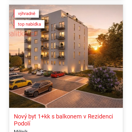
výhradně
top nabídka
Nový byt 1+kk s balkonem v Rezidenci
Podolí
Mělník