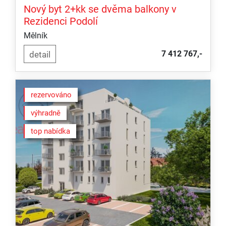
Nový byt 2+kk se dvěma balkony v
Rezidenci Podolí
Mělník
7 412 767,-
rezervováno
výhradně
top nabídka