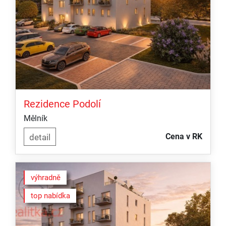
Rezidence Podolí
Mělník
Cena v RK
výhradně
top nabídka