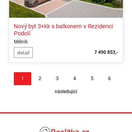
Nový byt 3+kk s balkonem v Rezidenci
Podolí
Mělník
7 490 853,-
1
2
3
4
5
6
následující